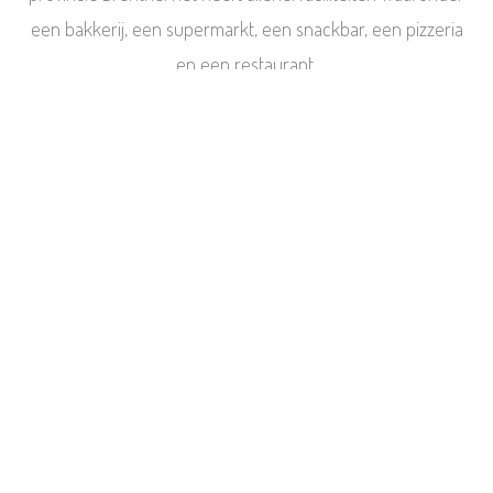
een bakkerij, een supermarkt, een snackbar, een pizzeria
en een restaurant.
Dit alles op loopafstand van 5 tot 10 minuten.
De omgeving is een geliefd vakantieoord. Natuur, rust en
ruimte zijn drie elementen die men hier vindt. Er zijn vele
bezienswaardigheden en er zijn talloze wandel- en
fietsroutes, zoals het Pieterpad (www.pieterpad.nl) of de
fietsvierdaagse (www.fiets4daagse.nl ). U kunt diverse
musea en galeries bezoeken of gezellig winkelen in het
nabije Emmen. Ook kunt u een bezoek brengen aan het
Wildlandspark (www.wildlands.nl ).